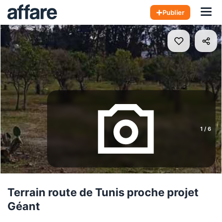
Hom
Publier
1
/
6
Terrain route de Tunis proche projet
Géant