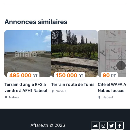
Annonces similaires
›
495 000
150 000
90
DT
DT
DT
Terrain d angle R+2 à
Terrain route de Tunis
Cité el WAFA AF
vendre à AFH1 Nabeul
Nabeul occasion
Nabeul
avec prix imbatt
Nabeul
Nabeul
Affare.tn
©
2026