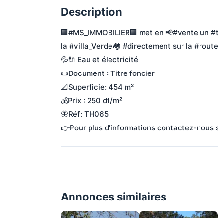
Description
🏢#MS_IMMOBILIER🏢 met en 📢#vente un #te
la #villa_Verde🏘 #directement sur la #route
💦🔌 Eau et électricité
📜Document : Titre foncier
📐Superficie: 454 m²
💰Prix : 250 dt/m²
🦋Réf: TH065
👉Pour plus d’informations contactez-nou
Annonces similaires