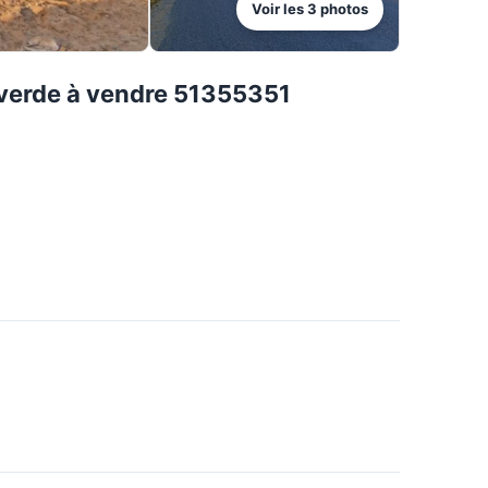
Voir les
3
photos
a verde à vendre 51355351