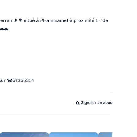
rrain🌲🌳 situé à #Hammamet à proximité🚶♂️de 
🚘🚘
s sur ☎51355351
Signaler un abus