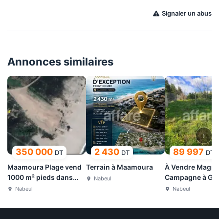
Signaler un abus
Annonces similaires
›
350 000
2 430
89 997
DT
DT
DT
Maamoura Plage vend
Terrain à Maamoura
À Vendre Magni
1000 m² pieds dans
Campagne à Gh
Nabeul
l'eau
Nabeul
Nabeul
Nabeul