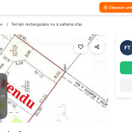
Déposer un
Terrain rectangulaire nu à saltania sfax
er
FT
1
/
1