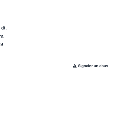
 dt.
m.
i9
Signaler un abus