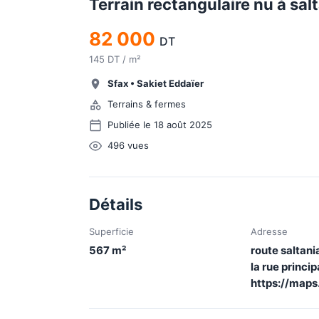
Terrain rectangulaire nu à sal
82 000
DT
145 DT / m²
Sfax
•
Sakiet Eddaïer
Terrains & fermes
Publiée le 18 août 2025
496
vues
Détails
Superficie
Adresse
567
m²
route saltan
la rue princip
https://map