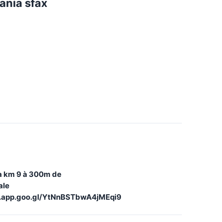
tania sfax
ia km 9 à 300m de
ale
s.app.goo.gl/YtNnBSTbwA4jMEqi9