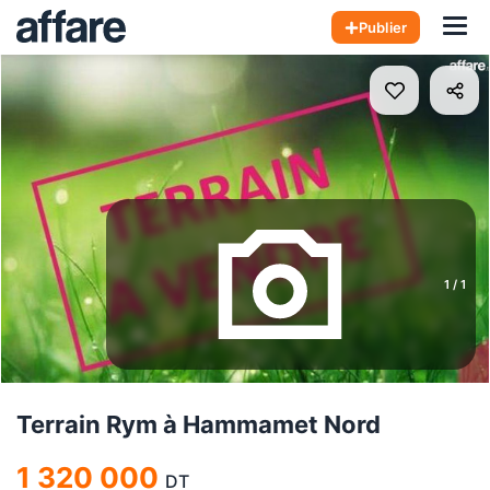
Hom
Publier
1
/
1
Terrain Rym à Hammamet Nord
1 320 000
DT