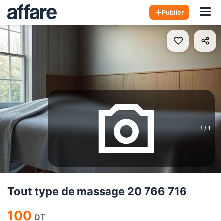
Hom
Publier
1
/
1
Tout type de massage 20 766 716
100
DT