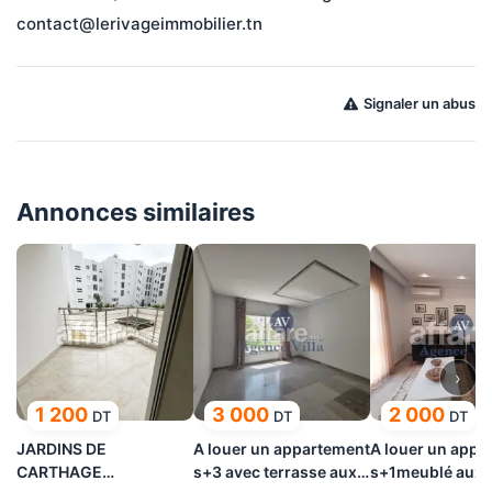
contact@lerivageimmobilier.tn
Signaler un abus
Annonces similaires
›
1 200
3 000
2 000
DT
DT
DT
JARDINS DE
A louer un appartement
A louer un appa
CARTHAGE
s+3 avec terrasse aux
s+1meublé aux j