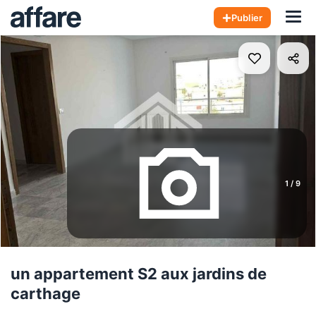
Hom
Publier
1
/
9
un appartement S2 aux jardins de
carthage