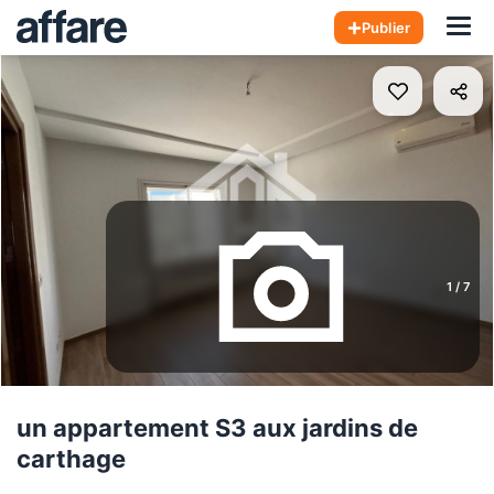
Hom
Publier
1
/
7
un appartement S3 aux jardins de
carthage