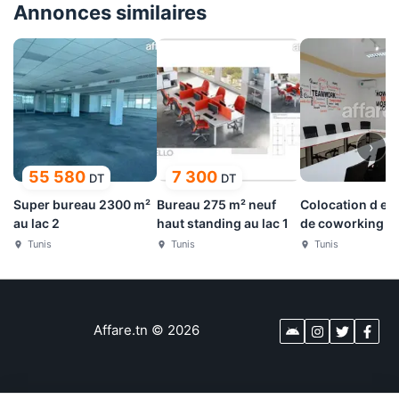
Annonces similaires
›
55 580
7 300
DT
DT
Super bureau 2300 m²
Bureau 275 m² neuf
Colocation d es
au lac 2
haut standing au lac 1
de coworking et
bureaux
Tunis
Tunis
Tunis
Affare.tn
©
2026