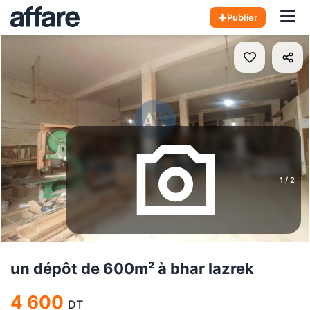
Hom
Publier
1
/
2
un dépôt de 600m² à bhar lazrek
4 600
DT