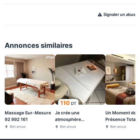
Signaler un abus
Annonces similaires
›
110
DT
Massage Sur-Mesure
Je crée une
Un Moment de
92 992 161
atmosphère
Présence Totale
confortable combinée
161
Ben arous
Ben arous
Ben arous
à une approche i