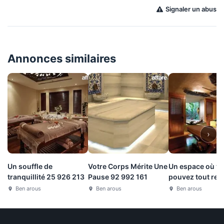
Signaler un abus
Annonces similaires
›
Un souffle de
Votre Corps Mérite Une
Un espace où v
tranquillité 25 926 213
Pause 92 992 161
pouvez tout rel
93 990 681
Ben arous
Ben arous
Ben arous