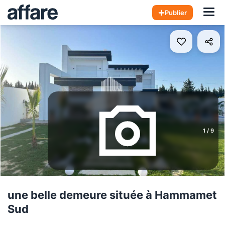
Hom
Publier
1
/
9
une belle demeure située à Hammamet
Sud