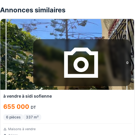
Annonces similaires
0
à vendre à sidi sofienne
655 000
DT
6
pièces
337
m²
Maisons à vendre