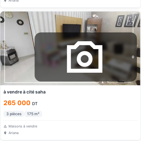
Ariana
0
à vendre à cité saha
265 000
DT
3
pièces
175
m²
Maisons à vendre
Ariana