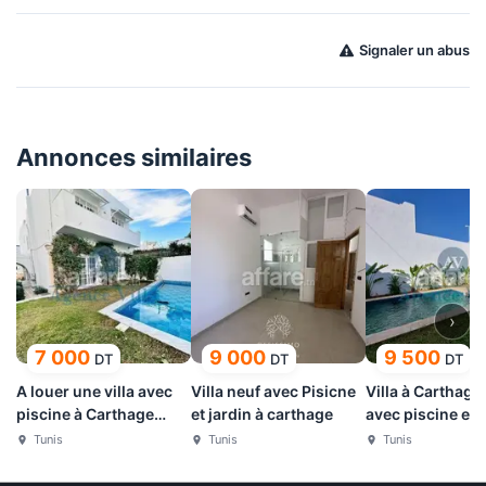
Signaler un abus
Annonces similaires
›
7 000
9 000
9 500
DT
DT
DT
A louer une villa avec
Villa neuf avec Pisicne
Villa à Carthage
piscine à Carthage
et jardin à carthage
avec piscine et 
Amilcar
Tunis
Tunis
Tunis