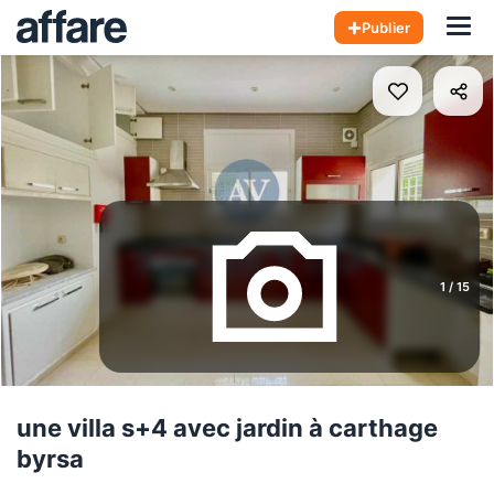
Hom
Publier
1
/
15
une villa s+4 avec jardin à carthage
byrsa