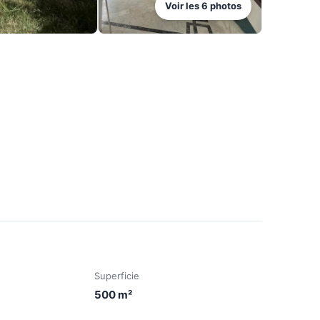
Voir les
6
photos
Superficie
500
m²