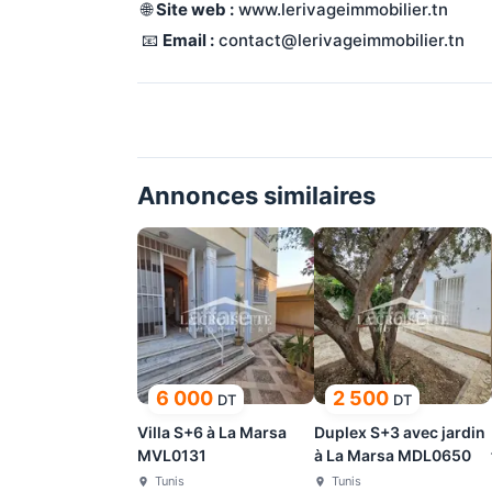
 🌐 
Site web :
 www.lerivageimmobilier.tn
 📧 
Email :
 contact@lerivageimmobilier.tn
Annonces similaires
6 000
2 500
DT
DT
Villa S+6 à La Marsa
Duplex S+3 avec jardin
MVL0131
à La Marsa MDL0650
Tunis
Tunis