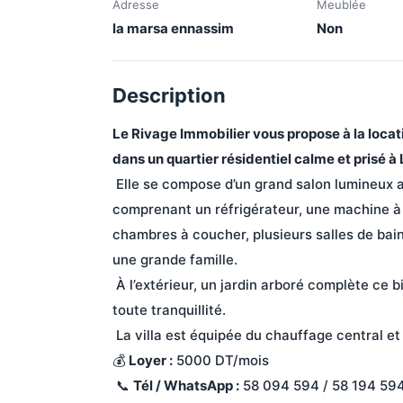
Adresse
Meublée
la marsa ennassim
Non
Description
Le Rivage Immobilier vous propose à la locat
dans un quartier résidentiel calme et prisé 
 Elle se compose d’un grand salon lumineux avec cheminée, d’une cuisine entièrement équipée 
comprenant un réfrigérateur, une machine à l
chambres à coucher, plusieurs salles de bain 
une grande famille.
 À l’extérieur, un jardin arboré complète ce bien, idéal pour profiter de moments de détente en 
toute tranquillité.
 La villa est équipée du chauffage central et
💰 
Loyer :
 5000 DT/mois
 📞 
Tél / WhatsApp :
 58 094 594 / 58 194 59