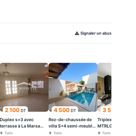
Signaler un abus
›
2 100
4 500
3 500
DT
DT
DT
Duplex s+3 avec
Rez-de-chaussée de
Triplex S+4 à La M
terrasse à La Marsa
villa S+4 semi-meublé
MTRL0079
ZDL0676
à La Marsa
Tunis
Tunis
Tunis