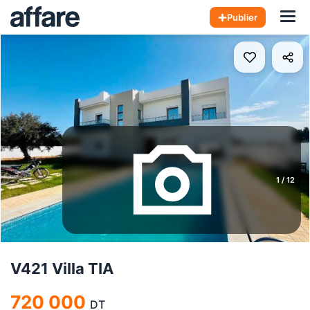
Hom
Publier
1
/
12
V421 Villa TIA
720 000
DT