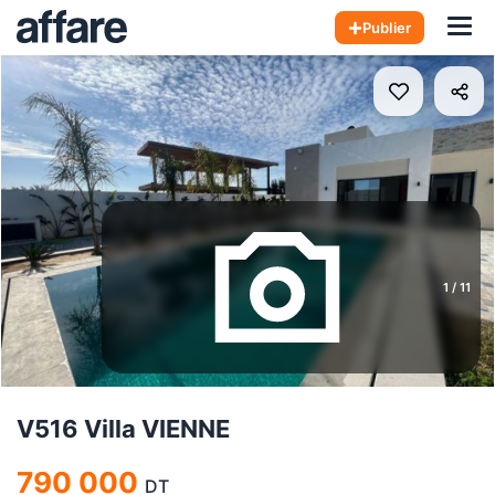
Hom
Publier
1
/
11
V516 Villa VIENNE
790 000
DT