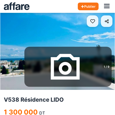
Hom
Publier
1
/
9
V538 Résidence LIDO
1 300 000
DT