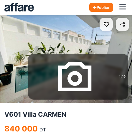
Hom
Publier
1
/
9
V601 Villa CARMEN
840 000
DT