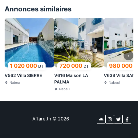
Annonces similaires
›
1 020 000
720 000
980 000
DT
DT
D
V562 Villa SIERRE
V616 Maison LA
V639 Villa SAN
PALMA
Nabeul
Nabeul
Nabeul
Affare.tn
©
2026