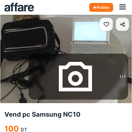
Hom
Publier
1
/
1
Vend pc Samsung NC10
100
DT