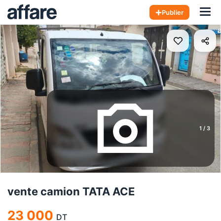
Hom
Publier
1
/
3
vente camion TATA ACE
23 000
DT