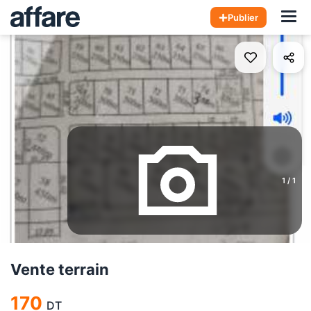
Hom
Publier
1
/
1
Vente terrain
170
DT