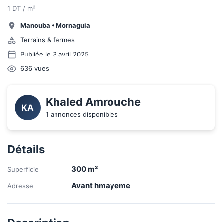
1 DT / m²
Manouba
•
Mornaguia
Terrains & fermes
Publiée le 3 avril 2025
636
vues
Khaled Amrouche
KA
1 annonces disponibles
Détails
300
m²
Superficie
Avant hmayeme
Adresse