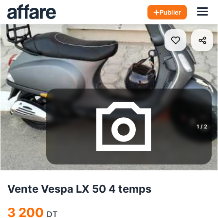
Hom
Publier
1
/
2
Vente Vespa LX 50 4 temps
3 200
DT