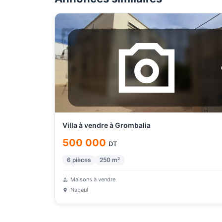
Villa à vendre à Grombalia
500 000
DT
6
pièces
250
m²
Maisons à vendre
Nabeul