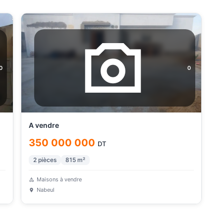
0
0
A vendre
350 000 000
DT
2
pièces
815
m²
Maisons à vendre
Nabeul