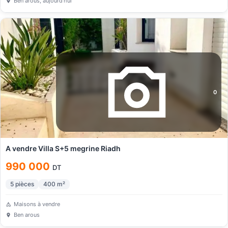
Ben arous
, aujourd’hui
0
A vendre Villa S+5 megrine Riadh
990 000
DT
5
pièces
400
m²
Maisons à vendre
Ben arous