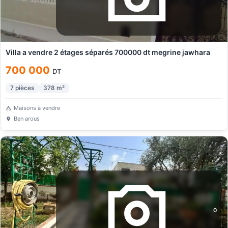
Villa a vendre 2 étages séparés 700000 dt megrine jawhara
700 000
DT
7
pièces
378
m²
Maisons à vendre
Ben arous
0