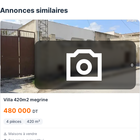
Annonces similaires
0
Villa 420m2 megrine
480 000
DT
4
pièces
420
m²
Maisons à vendre