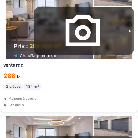
0
vente rdc
288
DT
2
pièces
184
m²
Maisons à vendre
Ben arous