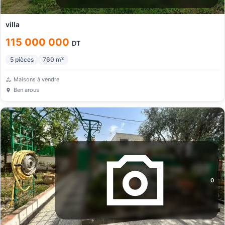
villa
115 000 000
DT
5
pièces
760
m²
Maisons à vendre
Ben arous
0