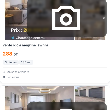
0
vente rdc a megrine jawhra
288
DT
3
pièces
184
m²
Maisons à vendre
Ben arous