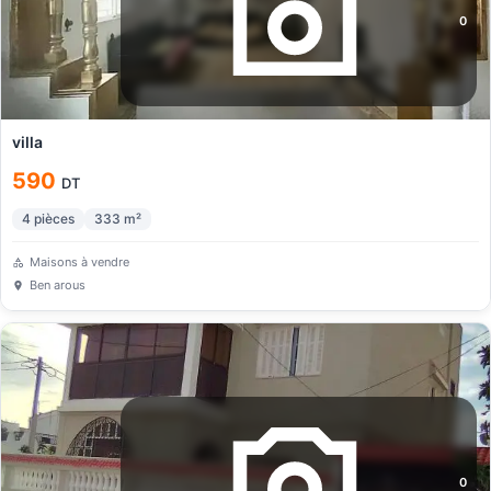
0
villa
590
DT
4
pièces
333
m²
Maisons à vendre
Ben arous
0