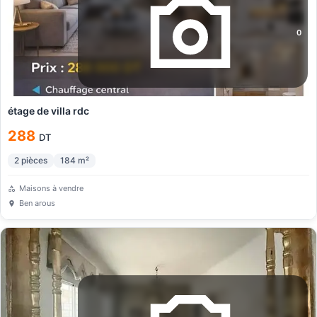
0
étage de villa rdc
288
DT
2
pièces
184
m²
Maisons à vendre
Ben arous