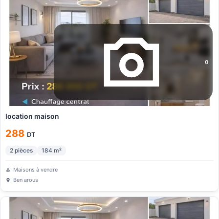
0
location maison
288
DT
2
pièces
184
m²
Maisons à vendre
Ben arous