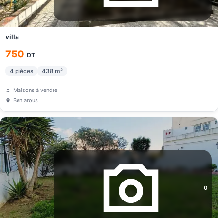
villa
750
DT
4
pièces
438
m²
Maisons à vendre
Ben arous
0