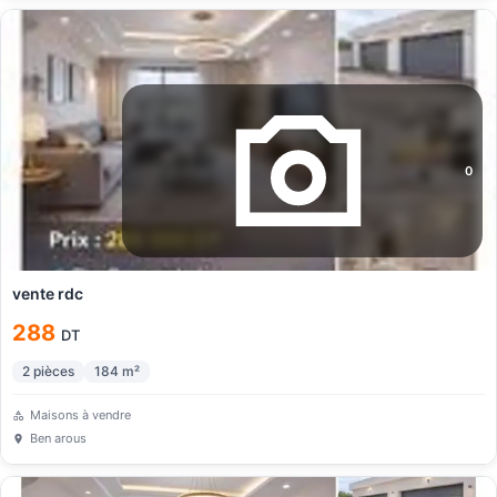
0
vente rdc
288
DT
2
pièces
184
m²
Maisons à vendre
Ben arous