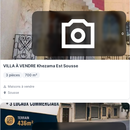
0
VILLA À VENDRE Khezama Est Sousse
3
pièces
700
m²
Maisons à vendre
Sousse