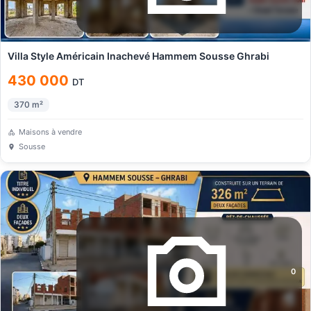
Villa Style Américain Inachevé Hammem Sousse Ghrabi
430 000
DT
370
m²
Maisons à vendre
Sousse
0