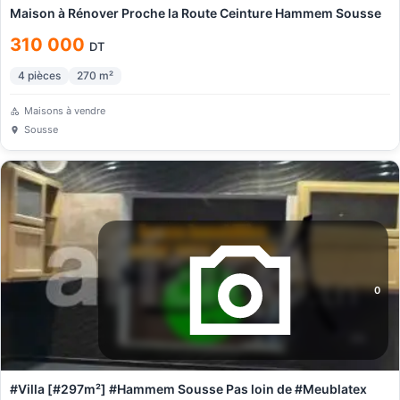
Maison à Rénover Proche la Route Ceinture Hammem Sousse
310 000
DT
4
pièces
270
m²
Maisons à vendre
Sousse
0
#Villa [#297m²] #Hammem Sousse Pas loin de #Meublatex