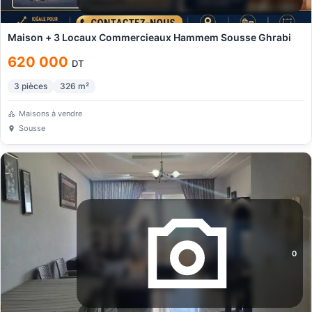
Maison + 3 Locaux Commercieaux Hammem Sousse Ghrabi
620 000
DT
3
pièces
326
m²
Maisons à vendre
Sousse
0