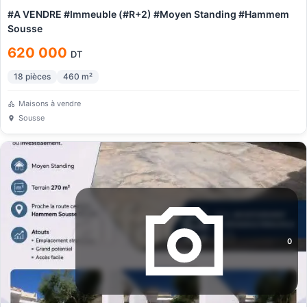
#A VENDRE #Immeuble (#R+2) #Moyen Standing #Hammem
Sousse
620 000
DT
18
pièces
460
m²
Maisons à vendre
Sousse
0