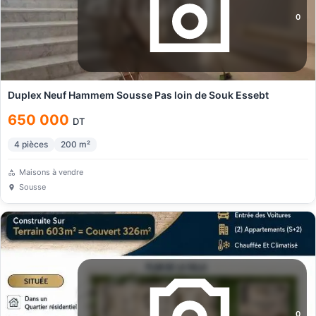
0
Duplex Neuf Hammem Sousse Pas loin de Souk Essebt
650 000
DT
4
pièces
200
m²
Maisons à vendre
Sousse
0