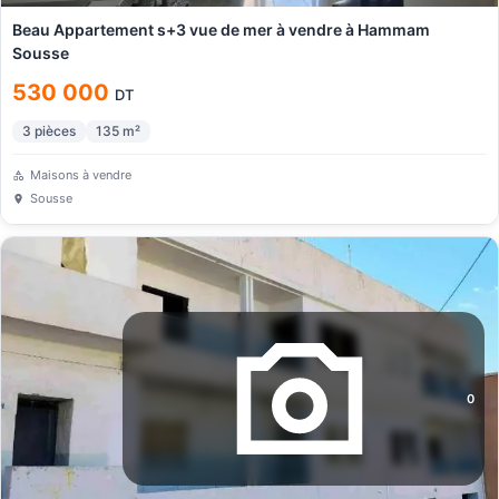
Beau Appartement s+3 vue de mer à vendre à Hammam
Sousse
530 000
DT
3
pièces
135
m²
Maisons à vendre
Sousse
0