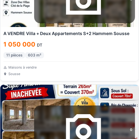
A VENDRE Villa + Deux Appartements S+2 Hammem Sousse
1 050 000
DT
11
pièces
603
m²
Maisons à vendre
Sousse
0