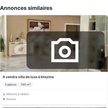
Annonces similaires
0
A vendre villa de luxe à khezma
3
pièces
700
m²
Maisons à vendre
Sousse