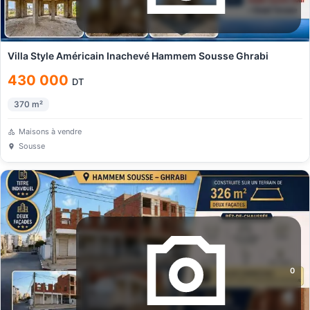
Villa Style Américain Inachevé Hammem Sousse Ghrabi
430 000
DT
370
m²
Maisons à vendre
Sousse
0