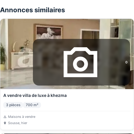
Annonces similaires
0
A vendre villa de luxe à khezma
3
pièces
700
m²
Maisons à vendre
Sousse
, hier