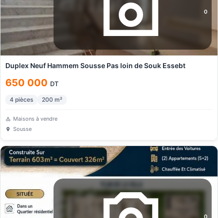
0
Duplex Neuf Hammem Sousse Pas loin de Souk Essebt
650 000
DT
4
pièces
200
m²
Maisons à vendre
Sousse
0