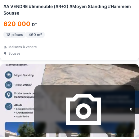
#A VENDRE #Immeuble (#R+2) #Moyen Standing #Hammem
Sousse
620 000
DT
18
pièces
460
m²
Maisons à vendre
Sousse
0