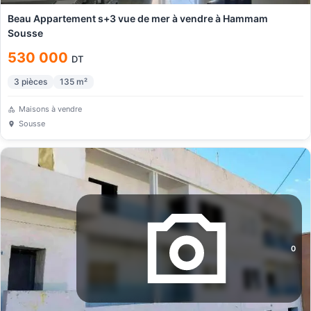
Beau Appartement s+3 vue de mer à vendre à Hammam
Sousse
530 000
DT
3
pièces
135
m²
Maisons à vendre
Sousse
0