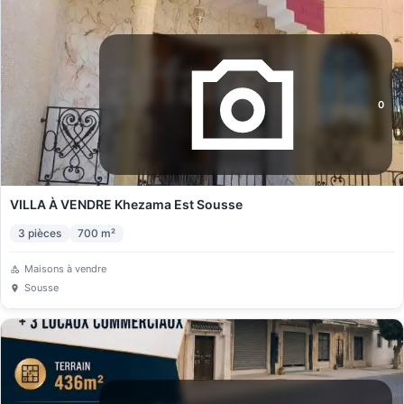
0
VILLA À VENDRE Khezama Est Sousse
3
pièces
700
m²
Maisons à vendre
Sousse