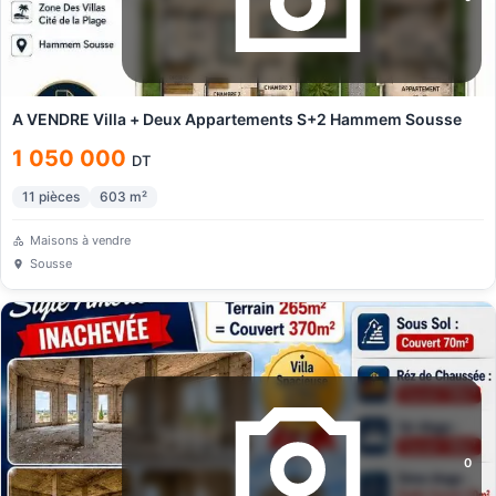
A VENDRE Villa + Deux Appartements S+2 Hammem Sousse
1 050 000
DT
11
pièces
603
m²
Maisons à vendre
Sousse
0