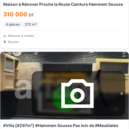
Maison à Rénover Proche la Route Ceinture Hammem Sousse
310 000
DT
4
pièces
270
m²
Maisons à vendre
Sousse
0
#Villa [#297m²] #Hammem Sousse Pas loin de #Meublatex