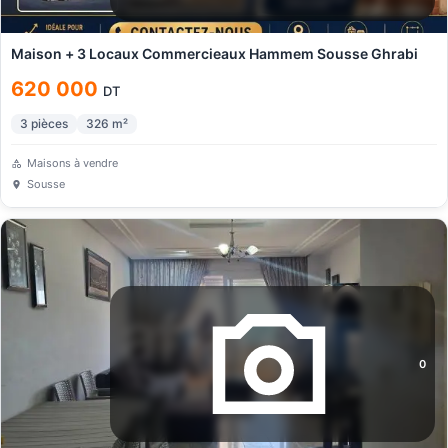
Maison + 3 Locaux Commercieaux Hammem Sousse Ghrabi
620 000
DT
3
pièces
326
m²
Maisons à vendre
Sousse
0