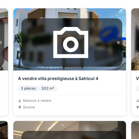
0
0
A vendre villa prestigieuse à Sahloul 4
V
3
pièces
302
m²
Maisons à vendre
Sousse