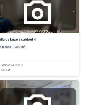
0
illa de Luxe à sahloul 4
5
pièces
380
m²
Maisons à vendre
Sousse