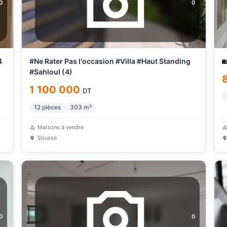
0
0
4
#Ne Rater Pas l'occasion #Villa #Haut Standing

#Sahloul (4)
1 100 000
DT
12
pièces
303
m²
Maisons à vendre
Sousse
0
0