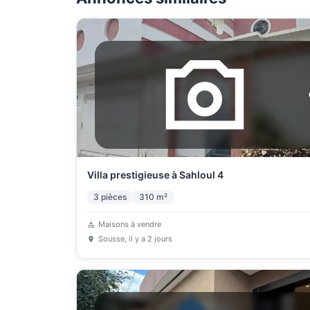
Villa prestigieuse à Sahloul 4
3
pièces
310
m²
Maisons à vendre
Sousse
, il y a 2 jours