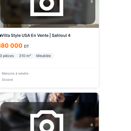
0
Villa Style USA En Vente | Sahloul 4
880 000
DT
3
pièces
310
m²
Meublée
Maisons à vendre
Sousse
0