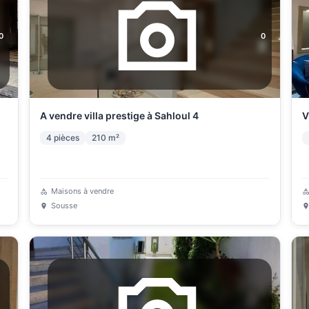
0
0
A vendre villa prestige à Sahloul 4
V
4
pièces
210
m²
Maisons à vendre
Sousse