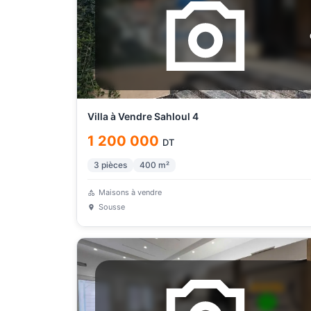
Villa à Vendre Sahloul 4
1 200 000
DT
3
pièces
400
m²
Maisons à vendre
Sousse