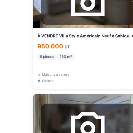
À VENDRE Villa Style Américain Neuf à Sahloul 
950 000
DT
5
pièces
230
m²
Maisons à vendre
Sousse