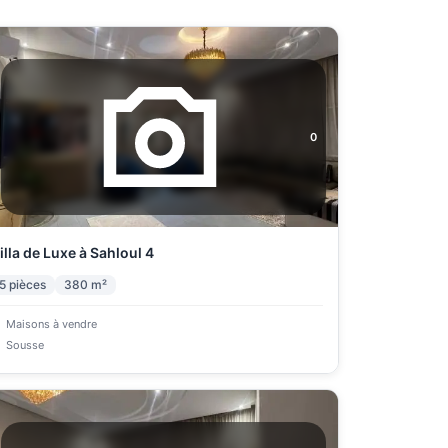
0
illa de Luxe à Sahloul 4
5
pièces
380
m²
Maisons à vendre
Sousse