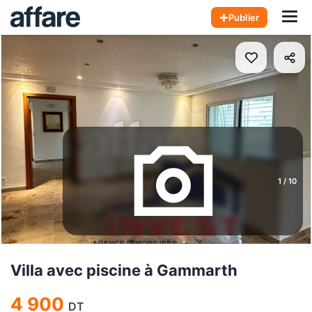
Hom
Publier
1
/
10
Villa avec piscine à Gammarth
4 900
DT