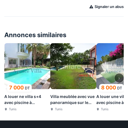
Signaler un abus
Annonces similaires
›
7 000
8 000
DT
DT
A louer ne villa s+4
Villa meublée avec vue
A louer une vill
avec piscine à
panoramique sur le
avec piscine à
Gammarth
Golf de Gammarth
Gammarth
Tunis
Tunis
Tunis