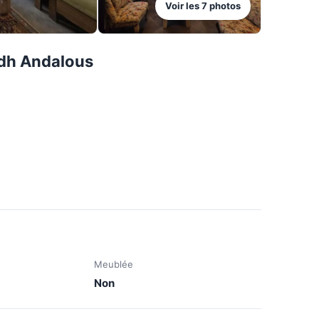
Voir les
7
photos
adh Andalous
Meublée
Non