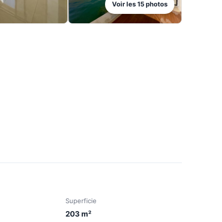
Voir les
15
photos
Superficie
203
m²