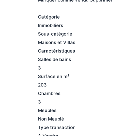
Catégorie

Immobiliers

Sous-catégorie

Maisons et Villas

Caractéristiques

Salles de bains

3

Surface en m²

203

Chambres

3

Meubles

Non Meublé

Type transaction

A Vendre
