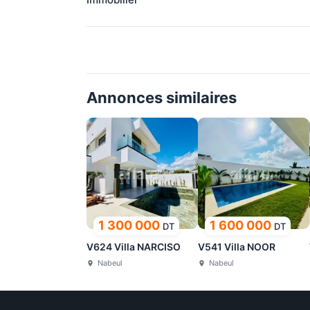
Annonces similaires
1 300 000
1 600 000
DT
DT
V624 Villa NARCISO
V541 Villa NOOR
Nabeul
Nabeul