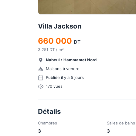
Villa Jackson
660 000
DT
3 251 DT / m²
Nabeul
•
Hammamet Nord
Maisons à vendre
Publiée il y a 5 jours
170
vues
Détails
Chambres
Salles de bains
3
3