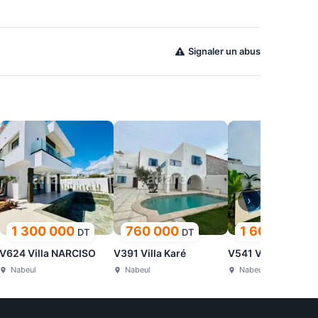
Signaler un abus
›
1 300 000
760 000
1 600 000
DT
DT
DT
V624 Villa NARCISO
V391 Villa Karé
V541 Villa NOOR
Nabeul
Nabeul
Nabeul