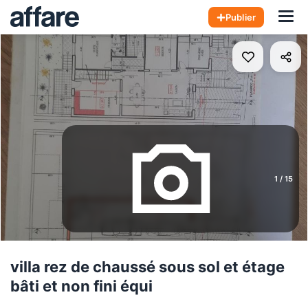
Hom
Publier
1
/
15
villa rez de chaussé sous sol et étage
bâti et non fini équi