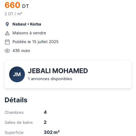
660
DT
2 DT / m²
Nabeul
•
Korba
Maisons à vendre
Publiée le 15 juillet 2025
436
vues
JEBALI MOHAMED
JM
1 annonces disponibles
Détails
4
Chambres
2
Salles de bains
302
m²
Superficie