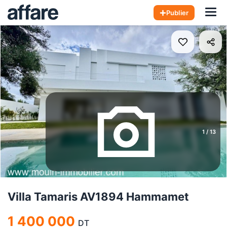
Hom
Publier
1
/
13
Villa Tamaris AV1894 Hammamet
1 400 000
DT