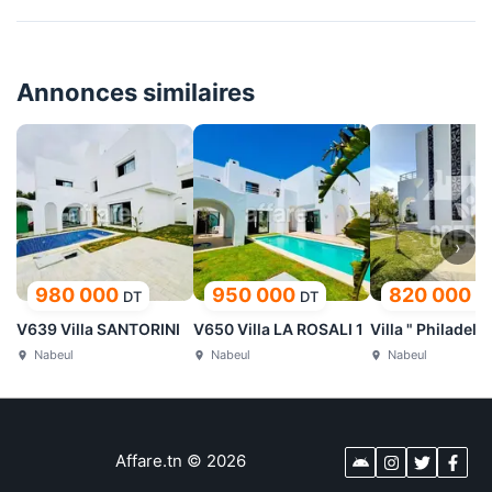
Annonces similaires
›
980 000
950 000
820 000
DT
DT
D
V639 Villa SANTORINI
V650 Villa LA ROSALI 1
Villa " Philadelp
Nabeul
Nabeul
Nabeul
Affare.tn
©
2026