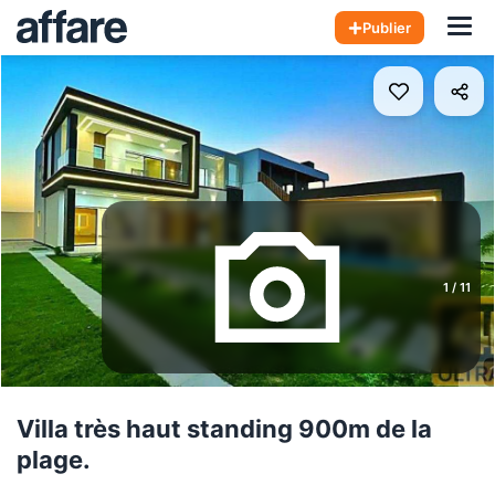
Hom
Publier
1
/
11
Villa très haut standing 900m de la
plage.