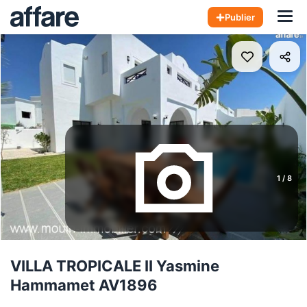
Hom
Publier
1
/
8
VILLA TROPICALE II Yasmine
Hammamet AV1896