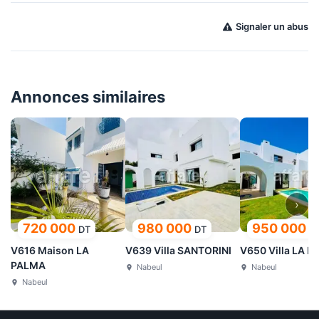
Signaler un abus
Annonces similaires
›
720 000
980 000
950 000
DT
DT
D
V616 Maison LA
V639 Villa SANTORINI
V650 Villa LA R
PALMA
Nabeul
Nabeul
Nabeul