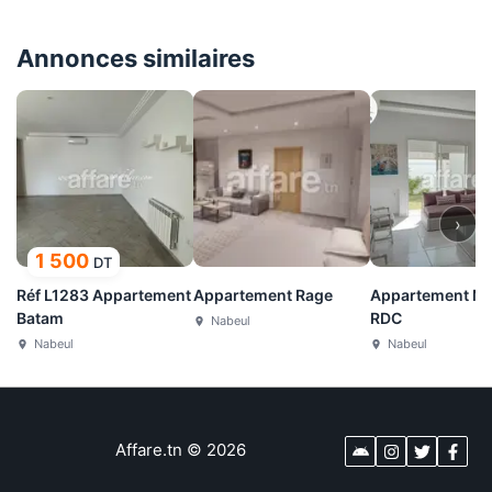
Annonces similaires
›
1 500
DT
Réf L1283 Appartement
Appartement Rage
Appartement Mi
Batam
RDC
Nabeul
Nabeul
Nabeul
Affare.tn
©
2026