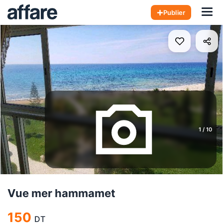
Hom
Publier
1
/
10
Vue mer hammamet
150
DT