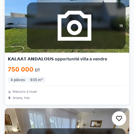
15
𝗞𝗔𝗟𝗔𝗔𝗧 𝗔𝗡𝗗𝗔𝗟𝗢𝗨𝗦 opportunité villa a vendre
750 000
DT
4
pièces
935
m²
Maisons à louer
Ariana
, hier