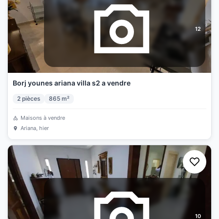
12
Borj younes ariana villa s2 a vendre
2
pièces
865
m²
Maisons à vendre
Ariana
, hier
10