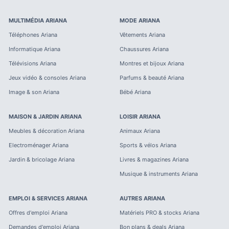
MULTIMÉDIA
ARIANA
MODE
ARIANA
Téléphones
Ariana
Vêtements
Ariana
Informatique
Ariana
Chaussures
Ariana
Télévisions
Ariana
Montres et bijoux
Ariana
Jeux vidéo & consoles
Ariana
Parfums & beauté
Ariana
Image & son
Ariana
Bébé
Ariana
MAISON & JARDIN
ARIANA
LOISIR
ARIANA
Meubles & décoration
Ariana
Animaux
Ariana
Electroménager
Ariana
Sports & vélos
Ariana
Jardin & bricolage
Ariana
Livres & magazines
Ariana
Musique & instruments
Ariana
EMPLOI & SERVICES
ARIANA
AUTRES
ARIANA
Offres d'emploi
Ariana
Matériels PRO & stocks
Ariana
Demandes d'emploi
Ariana
Bon plans & deals
Ariana