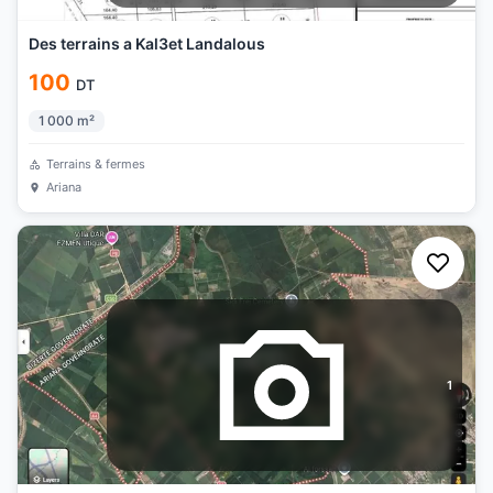
Des terrains a Kal3et Landalous
100
DT
1 000
m²
Terrains & fermes
Ariana
1