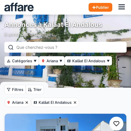
Hom
Publier
Annonces à Kalâat El Andalous
6 annonces disponibles
Catégories
Ariana
Kalâat El Andalous
▼
▼
▼
Filtres
Trier
Ariana
Kalâat El Andalous