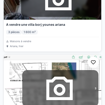
A vendre une villa borj younes ariana
3
pièces
1 600
m²
Maisons à vendre
Ariana
, hier
3