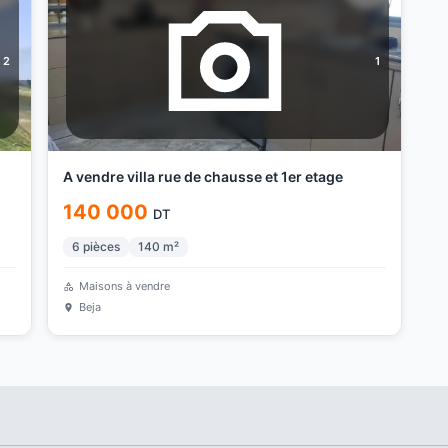
2
1
A vendre villa rue de chausse et 1er etage
140 000
DT
6
pièces
140
m²
Maisons à vendre
Beja