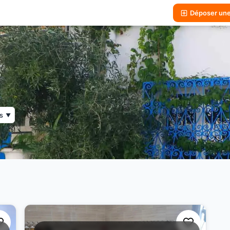
Déposer un
s
▼