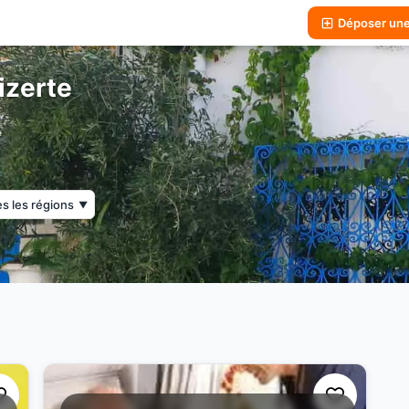
Déposer un
izerte
s les régions
▼