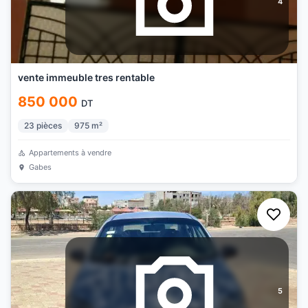
4
vente immeuble tres rentable
850 000
DT
23
pièces
975
m²
Appartements à vendre
Gabes
5