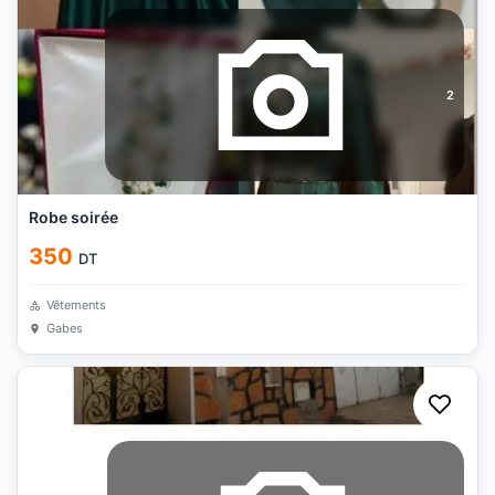
2
Robe soirée
350
DT
Vêtements
Gabes