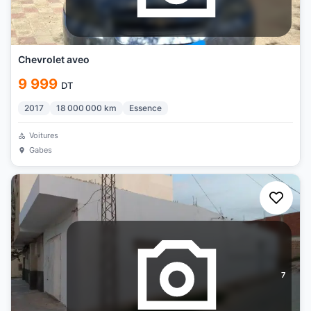
Chevrolet aveo
9 999
DT
2017
18 000 000
km
Essence
Voitures
Gabes
7