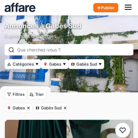
Hom
Publier
Annonces à Gabès Sud
6 annonces disponibles
Catégories
Gabes
Gabès Sud
▼
▼
▼
Filtres
Trier
Gabes
Gabès Sud