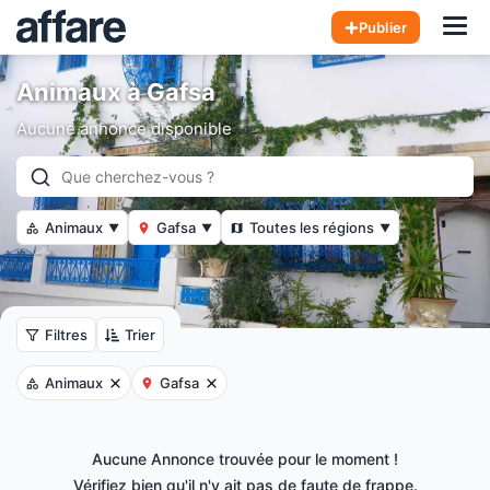
Hom
Publier
Animaux à Gafsa
Aucune annonce disponible
Animaux
Gafsa
Toutes les régions
▼
▼
▼
Filtres
Trier
Animaux
Gafsa
Aucune Annonce trouvée pour le moment !
Vérifiez bien qu'il n'y ait pas de faute de frappe.