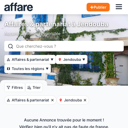
Hom
Publier
Affaires & partenariat à Jendouba
Aucune annonce disponible
Affaires & partenariat
Jendouba
▼
▼
Toutes les régions
▼
Filtres
Trier
Affaires & partenariat
Jendouba
Aucune Annonce trouvée pour le moment !
Vérifiez bien qu'il n'y ait pas de faute de frappe.