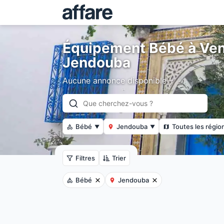
Équipement Bébé à Ven
Jendouba
Aucune annonce disponible
Bébé
Jendouba
Toutes les régio
▼
▼
Filtres
Trier
Bébé
Jendouba