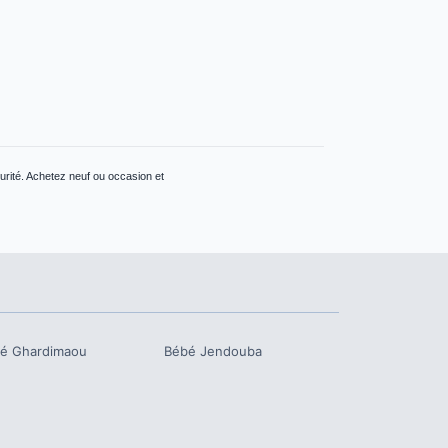
urité. Achetez neuf ou occasion et
bé
Ghardimaou
Bébé
Jendouba