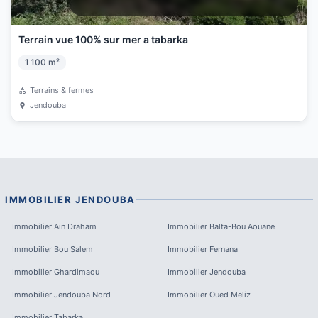
Terrain vue 100% sur mer a tabarka
1 100
m²
Terrains & fermes
Jendouba
IMMOBILIER
JENDOUBA
Immobilier
Ain Draham
Immobilier
Balta-Bou Aouane
Immobilier
Bou Salem
Immobilier
Fernana
Immobilier
Ghardimaou
Immobilier
Jendouba
Immobilier
Jendouba Nord
Immobilier
Oued Meliz
Immobilier
Tabarka