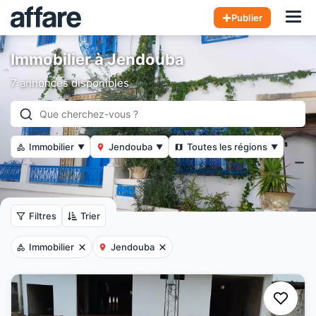
Hom
Publier
Immobilier à Jendouba
7 annonces disponibles
Immobilier
Jendouba
Toutes les régions
▼
▼
▼
Filtres
Trier
Immobilier
Jendouba