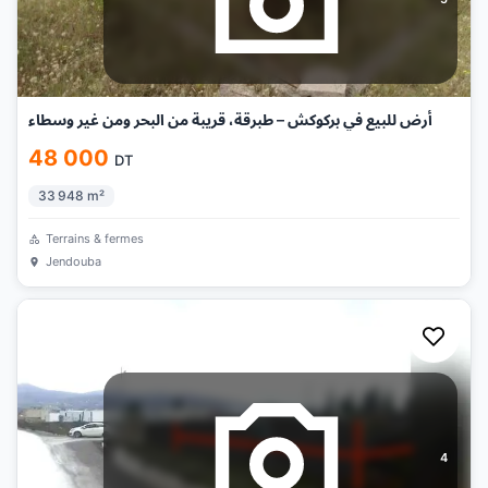
أرض للبيع في بركوكش – طبرقة، قريبة من البحر ومن غير وسطاء
48 000
DT
33 948
m²
Terrains & fermes
Jendouba
4