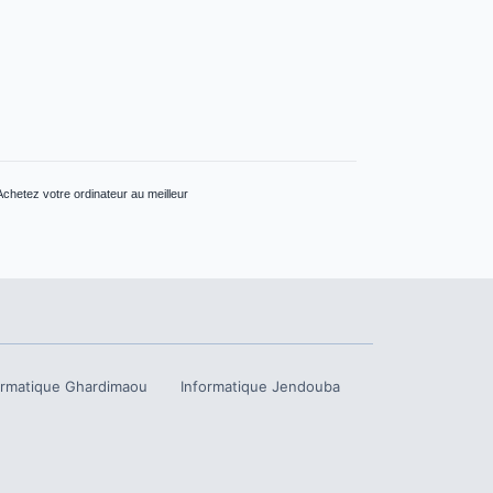
Achetez votre ordinateur au meilleur
ormatique
Ghardimaou
Informatique
Jendouba