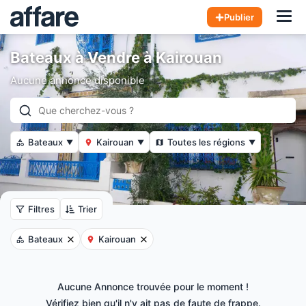
Hom
Publier
Bateaux à Vendre à Kairouan
Aucune annonce disponible
Bateaux
Kairouan
Toutes les régions
▼
▼
▼
Filtres
Trier
Bateaux
Kairouan
Aucune Annonce trouvée pour le moment !
Vérifiez bien qu'il n'y ait pas de faute de frappe.