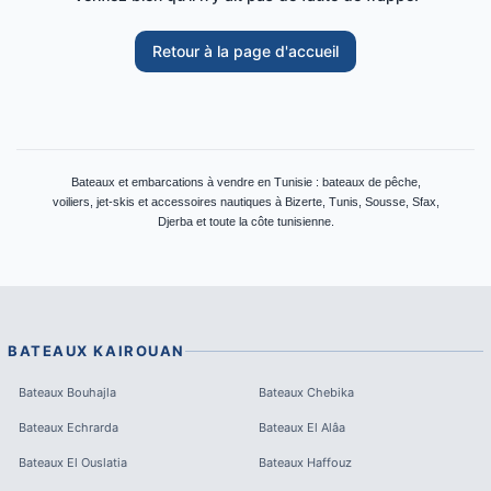
Retour à la page d'accueil
Bateaux et embarcations à vendre en Tunisie : bateaux de pêche,
voiliers, jet-skis et accessoires nautiques à Bizerte, Tunis, Sousse, Sfax,
Djerba et toute la côte tunisienne.
BATEAUX
KAIROUAN
Bateaux
Bouhajla
Bateaux
Chebika
Bateaux
Echrarda
Bateaux
El Alâa
Bateaux
El Ouslatia
Bateaux
Haffouz