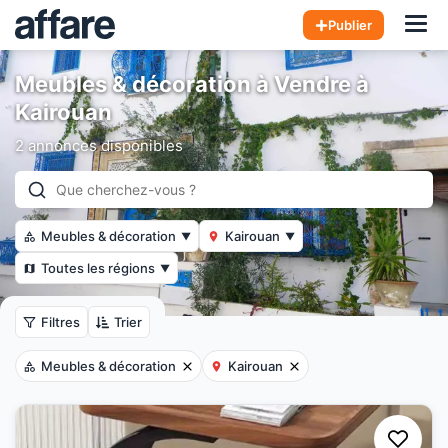
Hom
Publier
Meubles & décoration à Vendre à
Kairouan
2 annonces disponibles
Meubles & décoration
Kairouan
▼
▼
Toutes les régions
▼
Filtres
Trier
Meubles & décoration
Kairouan