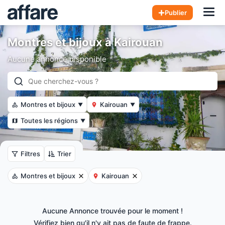
Hom
Publier
Montres et bijoux à Kairouan
Aucune annonce disponible
Montres et bijoux
Kairouan
▼
▼
Toutes les régions
▼
Filtres
Trier
Montres et bijoux
Kairouan
Aucune Annonce trouvée pour le moment !
Vérifiez bien qu'il n'y ait pas de faute de frappe.