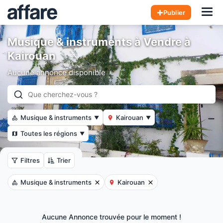
Hom
Publier
Musique & instruments à Vendre à
Kairouan
Aucune annonce disponible
Musique & instruments
Kairouan
▼
▼
Toutes les régions
▼
Filtres
Trier
Musique & instruments
Kairouan
Aucune Annonce trouvée pour le moment !