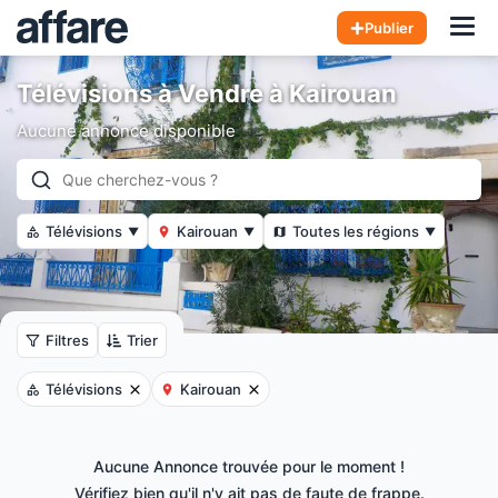
Hom
Publier
Télévisions à Vendre à Kairouan
Aucune annonce disponible
Télévisions
Kairouan
Toutes les régions
▼
▼
▼
Filtres
Trier
Télévisions
Kairouan
Aucune Annonce trouvée pour le moment !
Vérifiez bien qu'il n'y ait pas de faute de frappe.