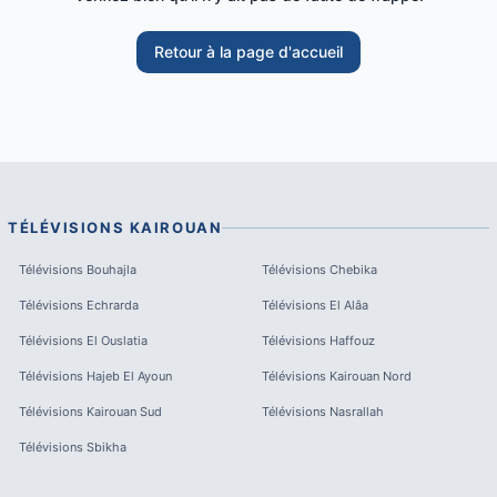
Retour à la page d'accueil
TÉLÉVISIONS
KAIROUAN
Télévisions
Bouhajla
Télévisions
Chebika
Télévisions
Echrarda
Télévisions
El Alâa
Télévisions
El Ouslatia
Télévisions
Haffouz
Télévisions
Hajeb El Ayoun
Télévisions
Kairouan Nord
Télévisions
Kairouan Sud
Télévisions
Nasrallah
Télévisions
Sbikha